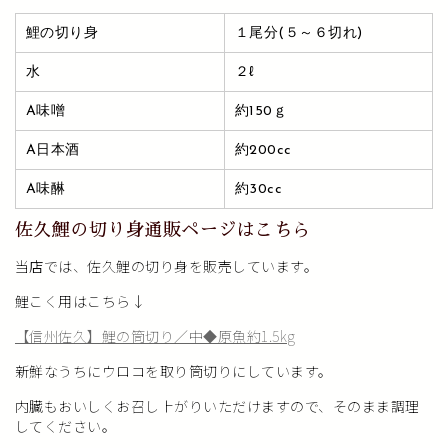
鯉の切り身
１尾分(５～６切れ)
水
２ℓ
A味噌
約150ｇ
A日本酒
約200cc
A味醂
約30cc
佐久鯉の切り身通販ページはこちら
当店では、佐久鯉の切り身を販売しています。
鯉こく用はこちら↓
【信州佐久】鯉の筒切り／中◆原魚約1.5kg
新鮮なうちにウロコを取り筒切りにしています。
内臓もおいしくお召し上がりいただけますので、そのまま調理
してください。