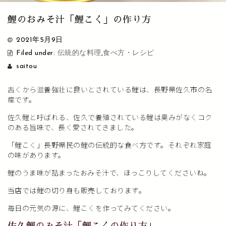
鯉のおみそ汁「鯉こく」の作り方
2021年5月9日
Filed under:
伝統的な料理
,
食べ方・レシピ
saitou
古くから滋養強壮に良いとされている鯉は、長野県佐久市の名
産です。
佐久鯉と呼ばれる、佐久で養殖されている鯉は臭みがなくコク
のある旨味で、長く愛されてきました。
「鯉こく」長野県民の鯉の伝統的な食べ方です。それぞれ家庭
の味があります。
鯉のうま味が詰まったおみそ汁で、ほっこりしてくださいね。
当店では鯉の切り身も販売しております。
毎日の元気の源に、鯉こくを作ってみてください。
佐久鯉のみそ汁「鯉こくの作り方」