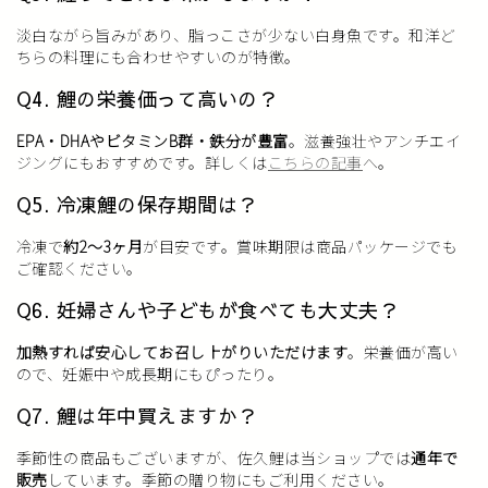
淡白ながら旨みがあり、脂っこさが少ない白身魚です。和洋ど
ちらの料理にも合わせやすいのが特徴。
Q4. 鯉の栄養価って高いの？
EPA・DHAやビタミンB群・鉄分が豊富
。滋養強壮やアンチエイ
ジングにもおすすめです。詳しくは
こちらの記事
へ。
Q5. 冷凍鯉の保存期間は？
冷凍で
約2〜3ヶ月
が目安です。賞味期限は商品パッケージでも
ご確認ください。
Q6. 妊婦さんや子どもが食べても大丈夫？
加熱すれば安心してお召し上がりいただけます
。栄養価が高い
ので、妊娠中や成長期にもぴったり。
Q7. 鯉は年中買えますか？
季節性の商品もございますが、佐久鯉は当ショップでは
通年で
販売
しています。季節の贈り物にもご利用ください。