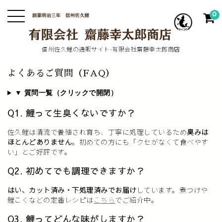
0
信州佐久鯉の通販サイト-有限会社齋藤幸太郎商店
よくあるご質問（FAQ）
▼ 質問一覧（クリックで開閉）
Q1. 鯉って生臭くないですか？
佐久鯉は清流で養殖され育ち、丁寧に処理しているため
臭みは
ほとんどありません
。初めての方にも「クセがなくて食べやす
い」とご好評です。
Q2. 初めてでも調理できますか？
はい、カット済み・下処理済みでお届け
しています。煮つけや
鯉こくなどの定番レシピは
こちら
でご紹介中。
Q3. 鯉ってどんな味がしますか？