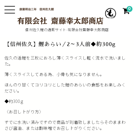
0
信州佐久鯉の通販サイト-有限会社齋藤幸太郎商店
【信州佐久】鯉あらい／2～3人前◆約300g
佐久の活鯉を三枚におろし薄くスライスし軽く流水で洗いまし
た。
薄くスライスしてある為、小骨も気になりません。
ほんのり甘くてコリコリとした鯉のあらいの食感をお楽しみく
ださい。
◆約300ｇ
〈お召し上がり方〉
すでに水洗い済みですので商品が到着致しましたらそのままわ
さび醤油、または酢味噌でお召し上がりください。